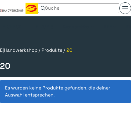
Suchen nach:
Menü umschalten
E-CHECK
E-ZUBIS
Werbemittel
KFE
Kl
E|Handwerkshop
/
Produkte
/
20
20
Es wurden keine Produkte gefunden, die deiner
Auswahl entsprechen.