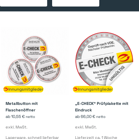
Innungsmitglieder
Innungsmitglieder
Metallbutton mit
„E-CHECK“ Prüfplakette mit
Flaschenöffner
Eindruck
ab
10,55
€
ab
66,00
€
netto
netto
exkl. MwSt.
exkl. MwSt.
Lagerware, schnell lieferbar
Lieferzeit ca. 1 Woche