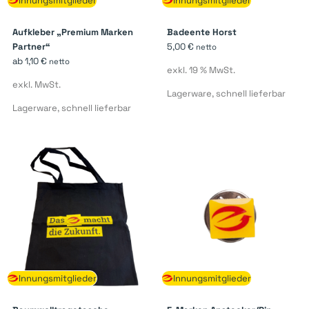
Innungsmitglieder
Innungsmitglieder
Aufkleber „Premium Marken
Badeente Horst
Partner“
5,00
€
netto
ab
1,10
€
netto
exkl. 19 % MwSt.
exkl. MwSt.
Lagerware, schnell lieferbar
Lagerware, schnell lieferbar
Innungsmitglieder
Innungsmitglieder