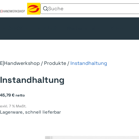
Suchen nach:
Menü umschalten
E-CHECK
E-ZUBIS
Werbemittel
KFE
Kl
E|Handwerkshop
/
Produkte
/
Instandhaltung
Instandhaltung
45,79
€
netto
exkl. 7 % MwSt.
Lagerware, schnell lieferbar