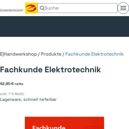
Suchen nach:
Menü umschalten
E-CHECK
E-ZUBIS
Werbemittel
KFE
Kl
E|Handwerkshop
/
Produkte
/
Fachkunde Elektrotechnik
Fachkunde Elektrotechnik
42,90
€
netto
exkl. 7 % MwSt.
Lagerware, schnell lieferbar