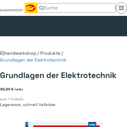
Suchen nach:
Menü umschalten
E-CHECK
E-ZUBIS
Werbemittel
KFE
Kl
E|Handwerkshop
/
Produkte
/
Grundlagen der Elektrotechnik
Grundlagen der Elektrotechnik
46,64
€
netto
exkl. 7 % MwSt.
Lagerware, schnell lieferbar