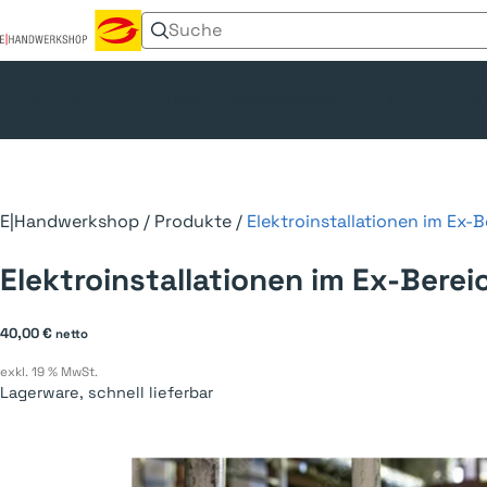
Suchen nach:
Menü umschalten
E-CHECK
E-ZUBIS
Werbemittel
KFE
Kl
E|Handwerkshop
/
Produkte
/
Elektroinstallationen im Ex-
Elektroinstallationen im Ex-Berei
40,00
€
netto
exkl. 19 % MwSt.
Lagerware, schnell lieferbar