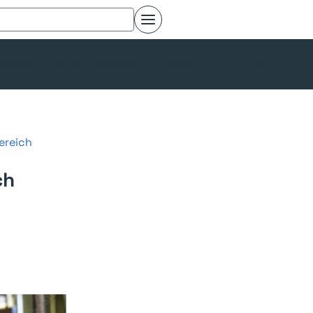
eidung & Sicherheitsartikel
Digital
Bücher
P
Bereich
ch