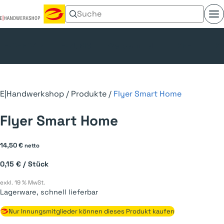
Suchen nach:
Menü umschalten
E-CHECK
E-ZUBIS
Werbemittel
KFE
Kl
E|Handwerkshop
/
Produkte
/
Flyer Smart Home
Flyer Smart Home
14,50
€
netto
0,15
€
/
Stück
exkl. 19 % MwSt.
Lagerware, schnell lieferbar
Nur Innungsmitglieder können dieses Produkt kaufen