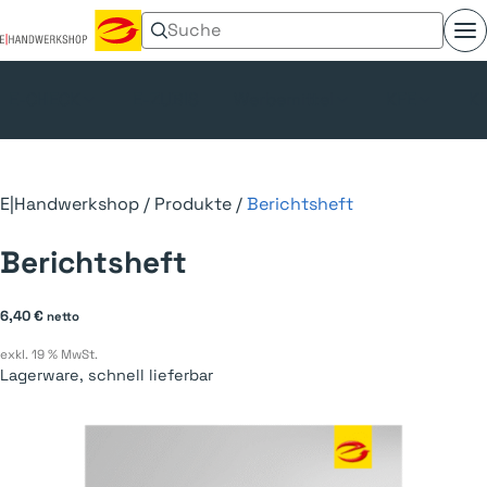
Suchen nach:
Menü umschalten
E-CHECK
E-ZUBIS
Werbemittel
KFE
Kl
E|Handwerkshop
/
Produkte
/
Berichtsheft
Berichtsheft
6,40
€
netto
exkl. 19 % MwSt.
Lagerware, schnell lieferbar