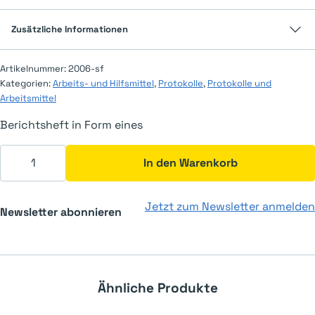
Zusätzliche Informationen
Artikelnummer:
2006-sf
Kategorien:
Arbeits- und Hilfsmittel
,
Protokolle
,
Protokolle und
Arbeitsmittel
Berichtsheft in Form eines
Berichtsheft Menge
In den Warenkorb
Jetzt zum Newsletter anmelden
Newsletter abonnieren
Ähnliche Produkte